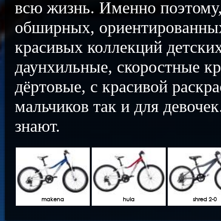
всю жизнь. Именно поэтому,
обширных, ориентированных
красивых коллекций детски
даунхильные, скоростные кр
дёртовые, с красивой раскра
мальчиков так и для девочек
знают.
makena
hula
shred 2-0