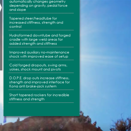
automatically changes geometry
depending on gravity, pedal force
КАРЕТКА
Shimano SLX
and slope
ПЕДАЛИ
Shimano M520 Clipless
Tapered steer/headtube for
increased stiffness, strength and
ЦЕПЬ
KMC HG53
control
КАССЕТА
Shimano Deore (11-34, 9spd)
Hydroformed downtube and forged
ПЕРЕДНИЙ ПЕРЕКЛЮЧАТЕЛЬ
cradle with large weld areas for
Shimano Deore
added strength and stiffness
ЗАДНИЙ ПЕРЕКЛЮЧАТЕЛЬ
Shimano XT Shadow
Improved auxiliary no-maintenance
МАНЕТКИ
Shimano Deore
shock with improved ease of setup
РУЛЬ
Kona XC/BC Riser (31.8mm x
Cold forged dropouts, swing arms,
yokes, shock mount and pivots
ВЫНОС
Kona XC/BC (6°± ; 15"=75mm
D.O.P.E. drop outs increase stiffness,
РУЧКИ
Kona Race Light
strength and improved interface for
Kona anti brake-jack system
ТОРМОЗА
Shimano M575 Disc 7"
Short tapered rockers for incredible
ТОРМОЗНЫЕ РЫЧАГИ
Shimano M575 Disc
stiffness and strength
ПЕРЕДНЯЯ ВТУЛКА
Mavic Crossride Wheelset
ЗАДНЯЯ ВТУЛКА
Mavic Crossride Wheelset
СПИЦЫ
Mavic Crossride Wheelset
ШИНЫ
Maxxis Aspen 26 x 2.25 Kevlar