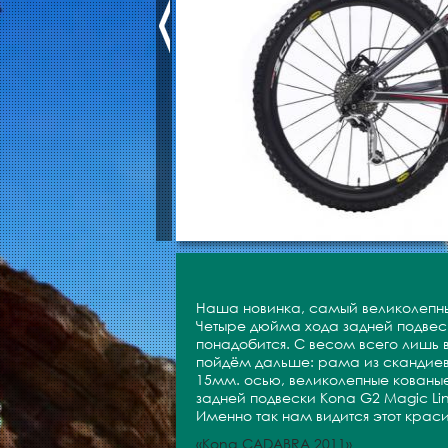
Наша новинка, самый великолепны
Четыре дюйма хода задней подвеск
понадобится. С весом всего лишь 
пойдём дальше: рама из скандиево
15мм. осью, великолепные кованы
задней подвески Kona G2 Magic Lin
Именно так нам видится этот краси
«Kona CADABRA 2011»