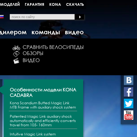
 МОДЕЛЕЙ
ГАРАНТИЯ
KONA
СКАЧАТЬ
 дилером
команды
видео
СРАВНИТЬ ВЕЛОСИПЕДЫ
ОБЗОРЫ
ВИДЕО
РАЗМЕРЫ
14",16",17",18",19",20",22"
Особенности модели KONA
РАМА
Kona Race Light Scandium Bu
CADABRA
ЗАДНИЙ АМОРТИЗАТОР
Fox Float RP23 (6.5 x 1.5)
Kona Scandium Butted Magic Link
MTB Frame with auxiliary shock system
ВИЛКА
Fox 32 Float RL 150mm w/15
Patented Magic Link auxiliary shock
РУЛЕВАЯ КОЛОНКА
Gravity DL
automatically and efficiently converts
travel from 105- 160mm
ШАТУНЫ
Shimano SLX (15=170, 17-22
Intuitive Magic Link system
СИСТЕМА
44/32/22