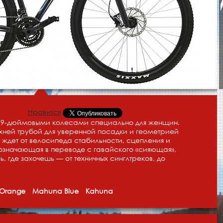
Нравится
 29-дюймовыми колесами специально для женщин.
хней трубой для уверенной посадки и геометрией
 ждет от велосипеда стабильности, сцепления и
означающая в переводе с гавайского «сияющая»,
шь, где захочешь — от техничных синглтреков, до
Orange
Mahuna Blue
Kahuna