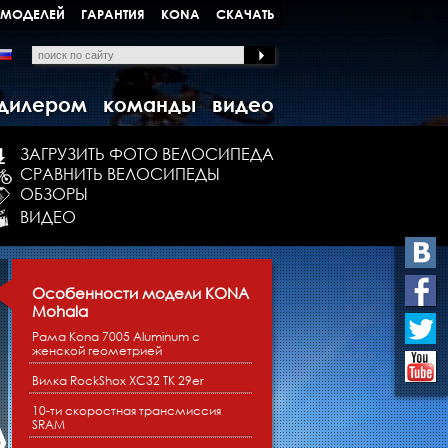
 МОДЕЛЕЙ
ГАРАНТИЯ
KONA
СКАЧАТЬ
 дилером
команды
видео
ЗАГРУЗИТЬ ФОТО ВЕЛОСИПЕДА
СРАВНИТЬ ВЕЛОСИПЕДЫ
ОБЗОРЫ
ВИДЕО
РАЗМЕРЫ
15",16",17"
Особенности модели KONA
РАМА
Kona Race Light 7005 Alumi
Mohala
ВИЛКА
RockShox XC 32 TK 100mm
Рама Kona 7005 Aluminum с
женской геометрией
РУЛЕВАЯ КОЛОНКА
FSA No.57B-1
Вилка RockShox XC32 TK 29er
ШАТУНЫ
Sram X5
10-ти скоростная трансмиссия
СИСТЕМА
44/33/22T
SRAM
КАРЕТКА
Sram X5