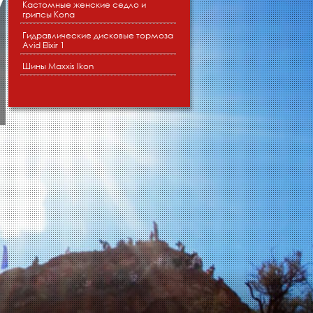
Кастомные женские седло и
грипсы Kona
ПЕДАЛИ
Wellgo LUA9
Гидравлические дисковые тормоза
ЦЕПЬ
KMC X10
Avid Elixir 1
КАССЕТА
Sram PG1030 11-36t 10 spd
Шины Maxxis Ikon
ПЕРЕДНИЙ ПЕРЕКЛЮЧАТЕЛЬ
Sram X5
ЗАДНИЙ ПЕРЕКЛЮЧАТЕЛЬ
Sram X5
МАНЕТКИ
Sram X5
РУЛЬ
Kona XC/BC Riser
ВЫНОС
Kona XC/Road
РУЧКИ
Kona Lisa
ТОРМОЗА
Avid Elixir 1
ТОРМОЗНЫЕ РЫЧАГИ
Avid Elixir 1
ПЕРЕДНЯЯ ВТУЛКА
Formula
ЗАДНЯЯ ВТУЛКА
Formula
СПИЦЫ
Sandvik Stainless 14g
ШИНЫ
Maxxis Ikon 29x2.2"
ОБОДА
WTB SX23