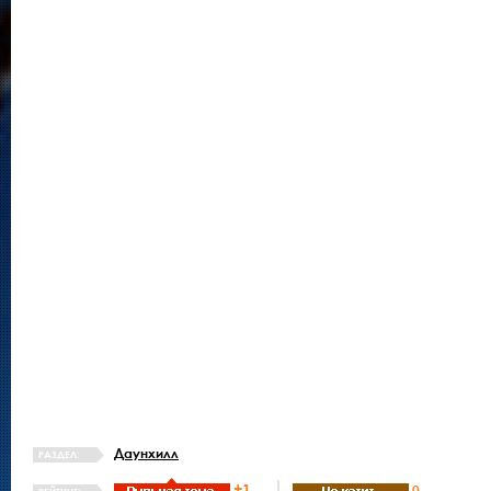
Даунхилл
РАЗДЕЛ:
+1
0