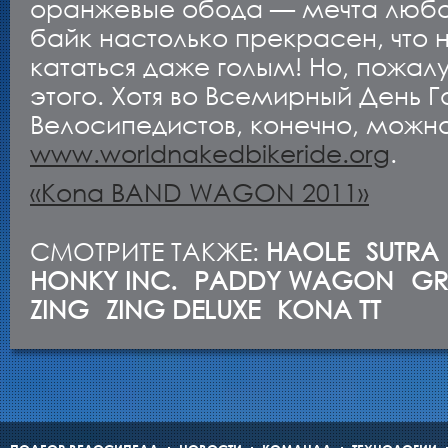
оранжевые обода — мечта любог
байк настолько прекрасен, что
кататься даже голым! Но, пожал
этого. Хотя во Всемирный День Г
Велосипедистов, конечно, можно
www.worldnakedbikeride.org
.
«Kona BAND WAGON 2011»
СМОТРИТЕ ТАКЖЕ:
HAOLE
SUTRA
HONKY INC.
PADDY WAGON
G
ZING
ZING DELUXE
KONA TT