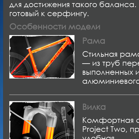
для достижения такого баланса.
готовый к серфингу.
Особенности модели
Рама
Стильная рама
— из труб пер
выполненных 
алюминиевого
Вилка
Комфортная с
Project Two, п
удобная