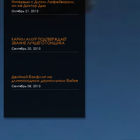
Интервью с Дугом Лафейвором,
он же Доктор Дью
Октябрь 21, 2013
КАРИМ АМУР ПОДТВЕРЖДАЕТ
ЗВАНИЕ ЛУЧШЕГО ГОНЩИКА
ЕВРОПЫ 2013 В КЛАССЕ ЭНДУРО
Сентябрь 20, 2013
Двойной бэкфлип на
длинноходном даунхильном байке
от Антуан Бизе
Сентябрь 08, 2013
Бельгийский видео эдит от
команды Барракуда
Сентябрь 20, 2013