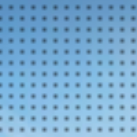
Bike Mag’s 90 секунд с Dylan
Sherrard . Видео
Август 27, 2013