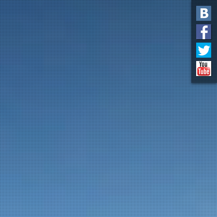
Алексей Волохов, Райдер Kona
Grass Roots
Сентябрь 03, 2013
MEGA2RX ENDURO в Орсьер
Август 08, 2013
Kona- на выставке "Евробайк 2013".
Добро пожаловать.
Август 30, 2013
Kona- на выставке "Евробайк 2013".
Добро пожаловать.
Экскурсия в Европейский офис
Kona
Июль 31, 2013